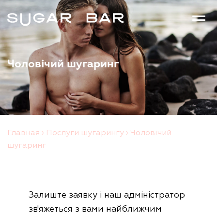
Чоловічий шугаринг
Главная
›
Послуги шугарингу
›
Чоловічий
шугаринг
Залиште заявку і наш адміністратор
зв'яжеться з вами найближчим