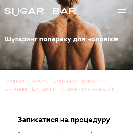
Шугаринг попереку для чоловіків
Главная
›
Послуги шугарингу
›
Чоловічий
шугаринг
›
Шугаринг попереку для чоловіків
Записатися на процедуру