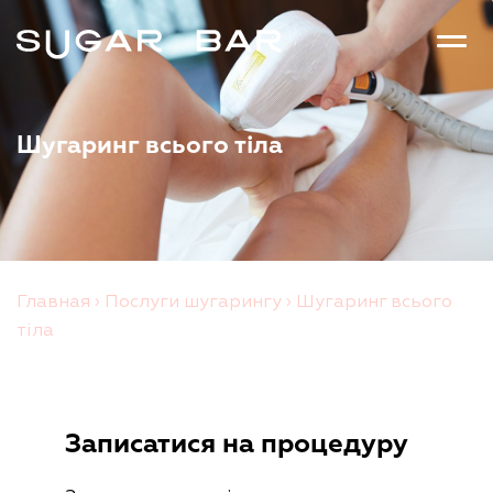
Шугаринг всього тіла
Главная
›
Послуги шугарингу
›
Шугаринг всього
тіла
Записатися на процедуру